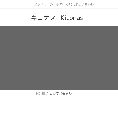
コ
ナ
「スッキリ」の一歩先行く居心地良い暮らし
ン
ビ
テ
ゲ
キコナス -Kiconas -
ン
ー
ツ
シ
へ
ョ
ス
ン
キ
に
ッ
移
プ
動
HOME
ビジネスモデル