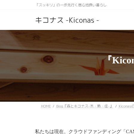
コ
ナ
「スッキリ」の一歩先行く居心地良い暮らし
ン
ビ
テ
ゲ
キコナス -Kiconas -
ン
ー
ツ
シ
へ
ョ
ス
ン
キ
に
ッ
移
『Kic
プ
動
HOME
Blog『森とキコナス-木・熟・住-』
Kicona
私たちは現在、クラウドファンディング「CAM