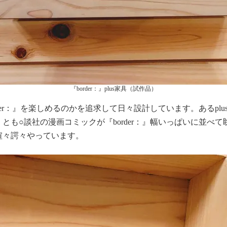
『border：』plus家具（試作品）
rder：』を楽しめるのかを追求して日々設計しています。あるp
とも○談社の漫画コミックが『border：』幅いっぱいに並べ
喧々諤々やっています。