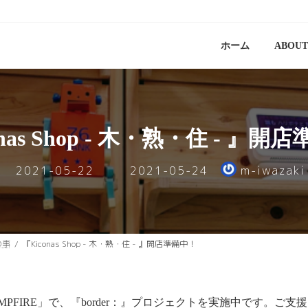
ホーム
ABOUT
onas Shop - 木・熟・住 - 』開
最
2021-05-22
2021-05-24
m-iwazaki
終
更
新
日
sの事
『Kiconas Shop - 木・熟・住 - 』開店準備中！
時
:
PFIRE」で、『border：』プロジェクトを実施中です。ご