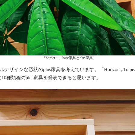
『border：』base家具とplus家具
ンな形状のplus家具を考えています。「Horizon , Trapez
0種類程のplus家具を発表できると思います。