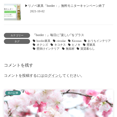
▶リノベ家具「border：」無料モニターキャンペーン終了
2021-10-02
『border：』毎日に”楽しい”をプラス
カテゴリー
border家具
circular
Kiconas
おうちインテリア
タグ
オクシズ
キコナス
ヒノキ
壁家具
壁掛けインテリア
無垢材
賃貸暮らし
コメントを残す
コメントを投稿するには
ログイン
してください。
前の記事