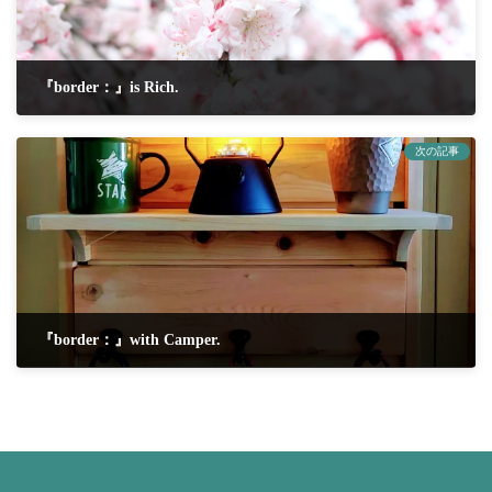
『border：』is Rich.
2021-05-01
次の記事
『border：』with Camper.
2021-05-03