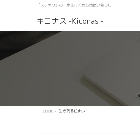
コ
ナ
「スッキリ」の一歩先行く居心地良い暮らし
ン
ビ
テ
ゲ
キコナス -Kiconas -
ン
ー
ツ
シ
へ
ョ
ス
ン
キ
に
ッ
移
プ
動
HOME
生き残る住まい